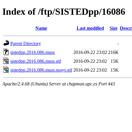
Index of /ftp/SISTEDpp/16086
Name
Last modified
Size
Descr
Parent Directory
-
sistedpp.2016.086.muss
2016-09-22 23:02
216K
sistedpp.2016.086.muss.gif
2016-09-22 23:02
15K
sistedpp.2016.086.muss.nrays.gif
2016-09-22 23:02
15K
Apache/2.4.68 (Ubuntu) Server at chapman.upc.es Port 443